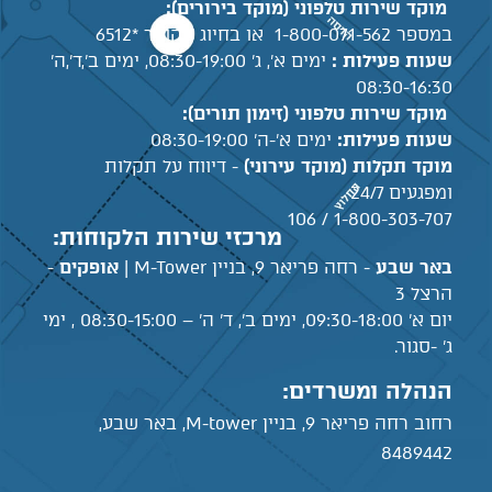
מוקד שירות טלפוני (מוקד בירורים):
במספר 1-800-071-562 או בחיוג מקוצר *6512
שעות פעילות :
ימים א', ג' 08:30-19:00, ימים ב',ד',ה'
08:30-16:30
מוקד שירות טלפוני (זימון תורים):
שעות פעילות:
ימים א'-ה' 08:30-19:00
מוקד תקלות (מוקד עירוני)
- דיווח על תקלות
ומפגעים 24/7
1-800-303-707 / 106
מרכזי שירות הלקוחות:
באר שבע
- רחה פריאר 9, בניין M-Tower |
אופקים
-
הרצל 3
יום א' 09:30-18:00, ימים ב', ד' ה' – 08:30-15:00 , ימי
ג' -סגור.
הנהלה ומשרדים:
רחוב רחה פריאר 9, בניין M-tower, באר שבע,
8489442