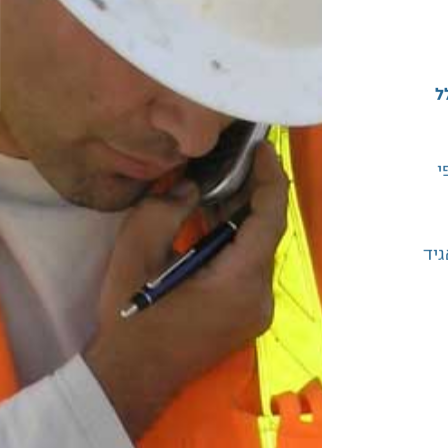
ל
י
יד