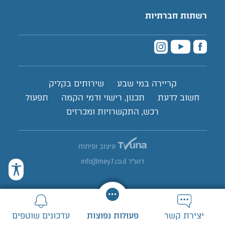
רשתות חברתיות
קריירה במי שבע
שירותים בקליק
חשוב לדעת
תכנון, רישוי ודמי הקמה
תפעול
רכש, התקשרויות ומכרזים
עיצוב ופיתוח
דוא"ל
info@mey7.co.il
יצירת קשר
פעולות נפוצות
עדכונים שוטפים