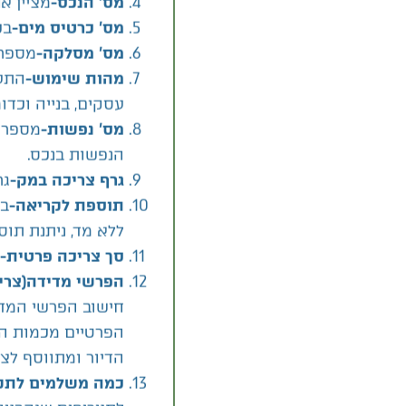
נרשמים נתוני צרי
מציין א
מס' הנכס-
בכ
מס' כרטיס מים-
מספר 
מס' מסלקה-
התער
מהות שימוש-
עסקים, בנייה וכדו
מספר 
מס' נפשות-
הנפשות בנכס.
גר
גרף צריכה במק-
במ
תוספת לקריאה-
ללא מד, ניתנת תו
סך צריכה פרטית-
(צרי
הפרשי מדידה
חישוב הפרשי המד
הפרטיים מכמות הצ
הדיור ומתווסף לצר